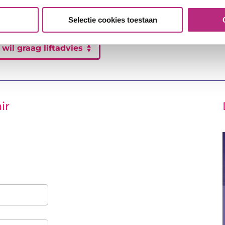
 u liftadvies nodig? Dat
Selectie cookies toestaan
 wil graag liftadvies
ir