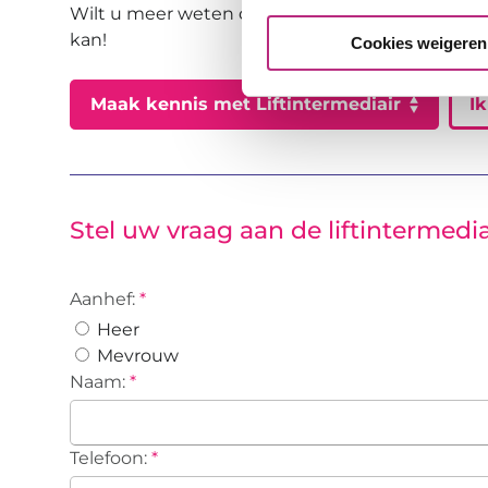
Wilt u meer weten over Liftintermediair of heeft
kan!
Cookies weigeren
Maak kennis met Liftintermediair
Ik
Stel uw vraag aan de liftintermedia
Aanhef:
*
Heer
Mevrouw
Naam:
*
Telefoon:
*