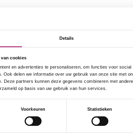
aat ik het
Remco staat oo
Neem contact op met Remco
Details
gevelonderhoudsinstallatie
at maakt het leuk. Geen
inspecties. Hij gaat graag
is....
 van cookies
stemmen en het uitzoeken
ent en advertenties te personaliseren, om functies voor social
Hoe staan uw liften er
fst met de liftgebruikers.
. Ook delen we informatie over uw gebruik van onze site met on
.
e. Deze partners kunnen deze gegevens combineren met andere i
erzameld op basis van uw gebruik van hun services.
eds ouder worden én
Voorkeuren
Statistieken
d, rolstoel, scootmobiel of
rfect passende oplossing.”