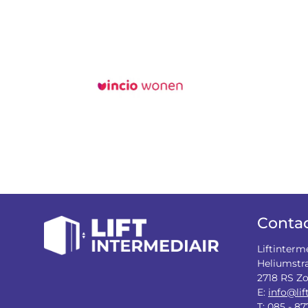
Conta
Liftinterm
Heliumstr
2718 RS Z
E:
info@lif
T:
085 - 87