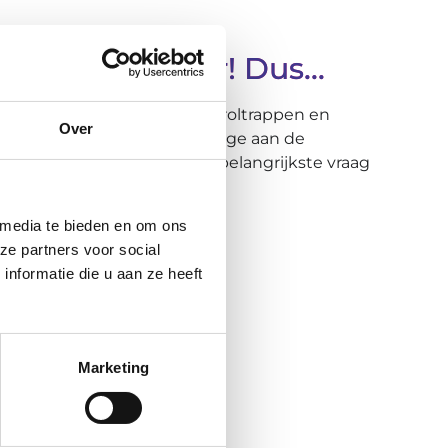
k voor u klaar! Dus...
. Dankzij zijn kennis van roltrappen en
Over
 levert hij een actieve bijdrage aan de
 met jou in gesprek. Maar de belangrijkste vraag
 media te bieden en om ons
voor?
ze partners voor social
nformatie die u aan ze heeft
Marketing