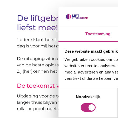
De liftgebruikers? Daar pr
liefst mee!
Toestemming
“Iedere klant heeft zijn eigen uitdagingen en d
dag is voor mij hetzelfde.
Deze website maakt gebruik
De uitdaging zit in de processen op elkaar af
We gebruiken cookies om cont
van de beste oplossing. En daarin praat ik het lie
websiteverkeer te analyseren
Zij (her)kennen het probleem namelijk het best
media, adverteren en analys
verstrekt of die ze hebben v
De toekomst van liften
Toestemmingsselectie
Uitdaging voor de toekomst is dat mensen ste
Noodzakelijk
langer thuis blijven wonen. Of een lift nu brancar
rollator-proof moet zijn… Wij zorgen voor een pe