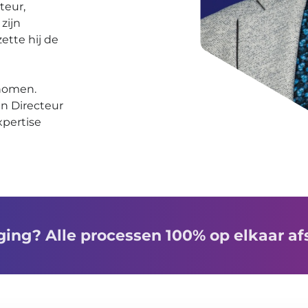
teur,
zijn
ette hij de
enomen.
en Directeur
xpertise
ging? Alle processen 100% op elkaar 