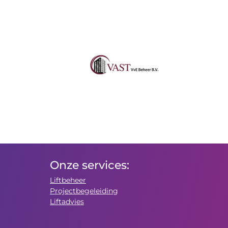
Onze services:
Liftbeheer
Projectbegeleiding
Liftadvies