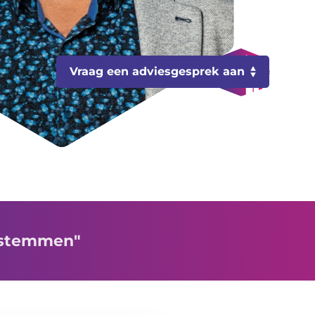
Vraag een adviesgesprek aan
afstemmen"