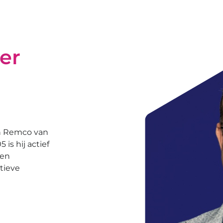
er
an Remco van
is hij actief
 en
tieve