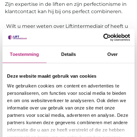
Zijn expertise in de liften en zijn perfectionisme in
klantcontact kan hij bij ons perfect combineren.
Wilt u meer weten over Liftintermediair of heeft u
liftadvies nodig? Dat kan!
Maak kennis met Liftintermediair
Toestemming
Details
Over
Ik wil graag liftadvies
Deze website maakt gebruik van cookies
We gebruiken cookies om content en advertenties te
personaliseren, om functies voor social media te bieden
en om ons websiteverkeer te analyseren. Ook delen we
informatie over uw gebruik van onze site met onze
Mervyn zijn werkzaamheden op een rij:
partners voor social media, adverteren en analyse. Deze
partners kunnen deze gegevens combineren met andere
✓ Liftinspecties
informatie die u aan ze heeft verstrekt of die ze hebben
verzameld op basis van uw gebruik van hun services.