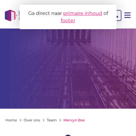
Ga direct naar
primaire inhoud
of
footer
Contact
Liftbeheer
MJOB
Projectbegeleiding
Liftadvies
Home
Over ons
Team
Mervyn Bax
Voor wie?