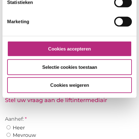
Statistieken
✓ Liftinspecties
Marketing
✓ Advies geven in liftbeheer
✓ MJOB's opstellen van liftinstallaties
Cookies accepteren
Kristy staat ook voor u klaar! Dus...
Selectie cookies toestaan
Hoe staan uw liften ervoor?
Cookies weigeren
Stel uw vraag aan de liftintermediair
Aanhef:
*
Heer
Mevrouw