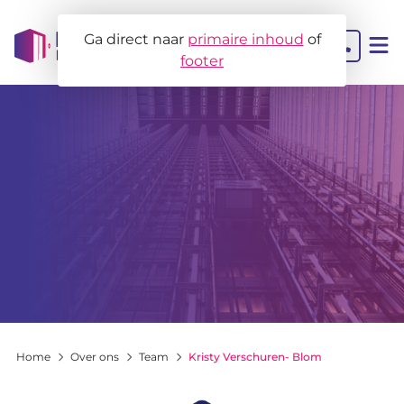
Ga direct naar
primaire inhoud
of
footer
Contact
Liftbeheer
MJOB
Projectbegeleiding
Liftadvies
Home
Over ons
Team
Kristy Verschuren- Blom
Voor wie?