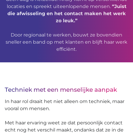
locaties en spreekt uiteenlopende mensen.
“Juist
die afwisseling en het contact maken het werk
zo leuk.”
Door regionaal te werken, bouwt ze bovendien
sneller een band op met klanten en blijft haar werk
efficiënt.
Techniek met een menselijke aanpak
In haar rol draait het niet alleen om techniek, maar
vooral om mensen.
Met haar ervaring weet ze dat persoonlijk contact
echt nog het verschil maakt, ondanks dat ze in de