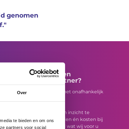
eid genomen
."
Ook op zoek naar een
betrouwbare liftpartner?
Vinicio Wonen is geholpen met onafhankelijk
Over
liftbeheer.
Wij hebben laten zien rust en inzicht te
brengen in de werkzaamheden én kosten bij
 media te bieden en om ons
veel
grote namen
. Benieuwd wat wij voor u
ze partners voor social