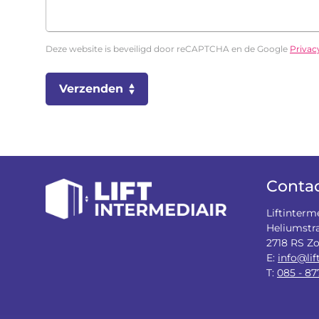
Deze website is beveiligd door reCAPTCHA en de Google
Privac
Verzenden
Conta
Liftinterm
Heliumstr
2718 RS Z
E:
info@lif
T:
085 - 87