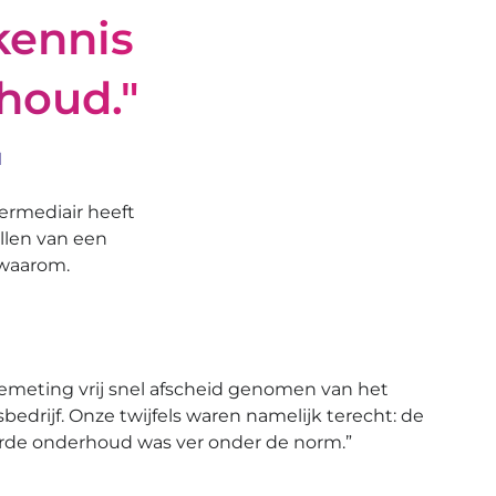
kennis
rhoud."
H
termediair heeft
llen van een
 waarom.
emeting vrij snel afscheid genomen van het
edrijf. Onze twijfels waren namelijk terecht: de
erde onderhoud was ver onder de norm.”