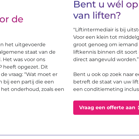
Bent u wél op
van liften?
or de
"Liftintermediair is bij ui
Voor een klein tot middelgr
an het uitgevoerde
groot genoeg om iemand hi
 algemene staat van de
liftkennis binnen dit soort
d. Het was voor ons
direct aangevuld worden.”
P heeft opgezet. Dit
p de vraag: “Wat moet er
Bent u ook op zoek naar ee
 bij een partij die een
betreft de staat van uw lif
 het onderhoud, zoals een
een conditiemeting inclus
Vraag een offerte aan