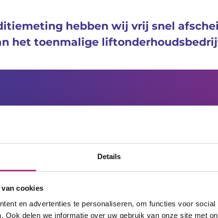
ditiemeting hebben wij vrij snel afsch
an het toenmalige liftonderhoudsbedrijf
stekende werkwijze
goed gevoel. Op een schaal van 1 tot 10
Details
van samenwerken met Liftintermediair:"
 van cookies
ijwel direct en volledig beantwoord,
ent en advertenties te personaliseren, om functies voor social
. Ook delen we informatie over uw gebruik van onze site met on