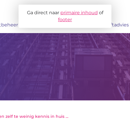
Ga direct naar
primaire inhoud
of
footer
ftbeheer
MJOB
Projectbegeleiding
Liftadvies
e
el
Lift vervangen
Lift moderniseren of verva
Werken bij
vragen
Veelgestelde vragen
ZVH: "Wij hebben zelf te weinig kennis in huis wat betreft liftonderhoud"