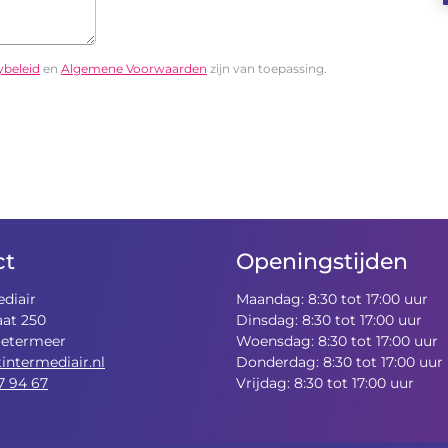
ybeleid
en
Algemene Voorwaarden
zijn van toepassing.
ct
Openingstijden
ediair
Maandag: 8:30 tot 17:00 uur
aat 250
Dinsdag: 8:30 tot 17:00 uur
oetermeer
Woensdag: 8:30 tot 17:00 uur
tintermediair.nl
Donderdag: 8:30 tot 17:00 uur
7 94 67
Vrijdag: 8:30 tot 17:00 uur