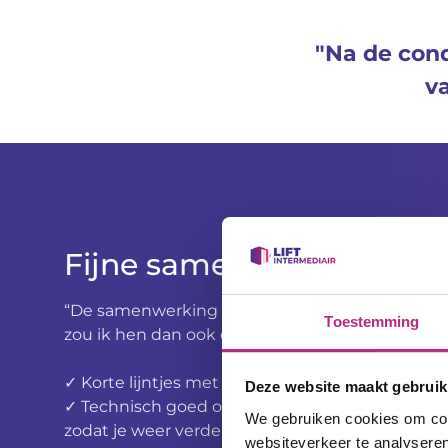
"Na de con
v
Fijne samenwerking, uit
“De samenwerking met Liftintermediair gaf een 
Toestemming
zou ik hen dan ook een 8 geven. De voordelen 
✓ Korte lijntjes met het bedrijf
Deze website maakt gebruik
✓ Technisch goed onderlegd: een vraag wordt vr
We gebruiken cookies om cont
zodat je weer verder kunt in het proces
websiteverkeer te analyseren