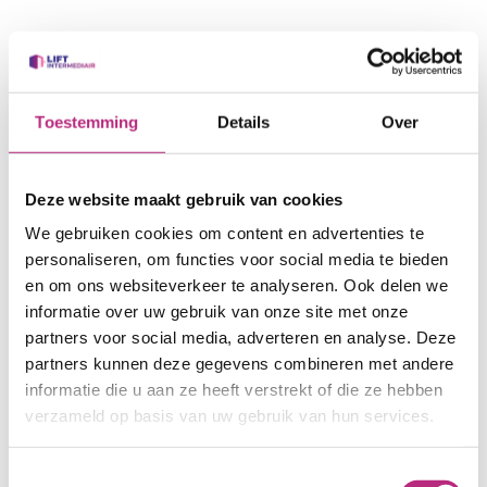
Veiligheidsborging door het Liftinstituut
Het
Liftinstituut
bestaat al
sinds 1933 en is het landelijke orgaan dat de
Toestemming
Details
Over
veiligheid van liften en roltrappen onder de loep
neemt. Onafhankelijk en objectief voeren ze jaarlijks
honderden veiligheidskeuringen en
Deze website maakt gebruik van cookies
certificatietrajecten uit. Een door het Liftinstituut
We gebruiken cookies om content en advertenties te
goedgekeurde lift
is te herkennen aan het zilveren
personaliseren, om functies voor social media te bieden
liftkeurmerk.
en om ons websiteverkeer te analyseren. Ook delen we
informatie over uw gebruik van onze site met onze
partners voor social media, adverteren en analyse. Deze
partners kunnen deze gegevens combineren met andere
informatie die u aan ze heeft verstrekt of die ze hebben
verzameld op basis van uw gebruik van hun services.
Liftbeheer in goede handen
Toestemmingsselectie