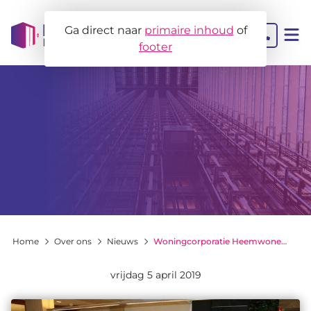
Ga direct naar
primaire inhoud
of
footer
Contact
Liftbeheer
MJOB
Projectbegeleiding
Home
Over ons
Nieuws
Woningcorporatie Heemwonen wint Safety Award 2018 van Liftinstituut
Liftadvies
vrijdag 5 april 2019
Voor wie?