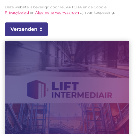
Deze website is beveiligd door reCAPTCHA en de Google
Privacybeleid
en
Algemene Voorwaarden
zijn van toepassing.
Verzenden