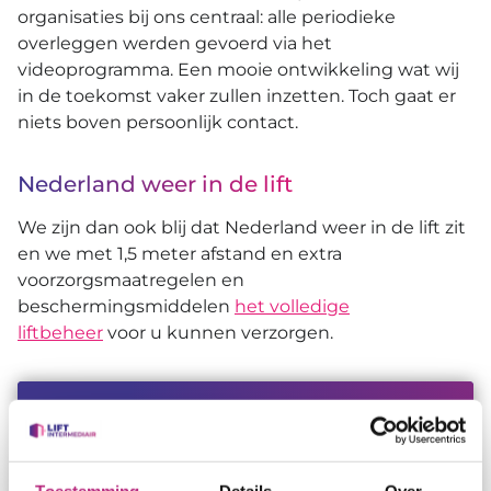
organisaties bij ons centraal: alle periodieke
overleggen werden gevoerd via het
videoprogramma. Een mooie ontwikkeling wat wij
in de toekomst vaker zullen inzetten. Toch gaat er
niets boven persoonlijk contact.
Nederland weer in de lift
We zijn dan ook blij dat Nederland weer in de lift zit
en we met 1,5 meter afstand en extra
voorzorgsmaatregelen en
beschermingsmiddelen
het volledige
liftbeheer
voor u kunnen verzorgen.
Waarom zou u uw liftbeheer
uitbesteden?
Vindt u het lastig om offertes van
Toestemming
Details
Over