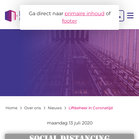
Ga direct naar
primaire inhoud
of
footer
Contact
Liftbeheer
MJOB
Projectbegeleiding
Home
Over ons
Nieuws
Liftbeheer in Coronatijd
Liftadvies
maandag 13 juli 2020
Voor wie?