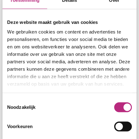
liftonderhoudsbedrijven inhoudelijk te
beoordelen? Uw liftbedrijf zegt dat er van
Deze website maakt gebruik van cookies
alles moet gebeuren aan uw liften, maar hoe
weet u of dat echt nodig is?
We gebruiken cookies om content en advertenties te
personaliseren, om functies voor social media te bieden
Het ontbreekt u aan de kennis van liften die
en om ons websiteverkeer te analyseren. Ook delen we
wij wel hebben! Daarom besteden
onze
informatie over uw gebruik van onze site met onze
klanten
het liftbeheer graag aan ons
partners voor social media, adverteren en analyse. Deze
uit.
Benieuwd hoe uw liften erbij staan?
partners kunnen deze gegevens combineren met andere
informatie die u aan ze heeft verstrekt of die ze hebben
verzameld op basis van uw gebruik van hun services.
Doe de conditiecheck
Toestemmingsselectie
Of vraag vrijblijvend een offerte aan.
Noodzakelijk
Voorkeuren